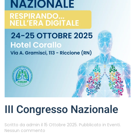
III Congresso Nazionale
Scritto da
admin
il
15 Ottobre 2025
. Pubblicato in
Eventi
.
su
Nessun commento