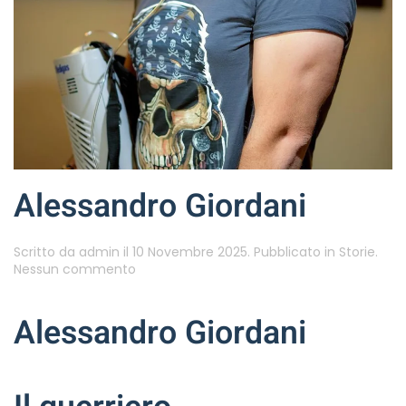
Alessandro Giordani
Scritto da
admin
il
10 Novembre 2025
. Pubblicato in
Storie
.
su
Nessun commento
Alessandro
Giordani
Alessandro Giordani